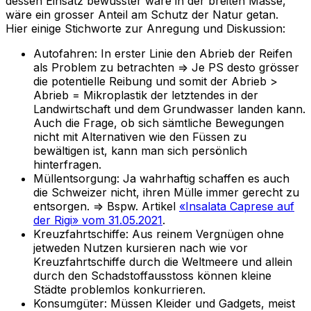
dessen Einsatz bewusster wäre in der breiten Masse,
wäre ein grosser Anteil am Schutz der Natur getan.
Hier einige Stichworte zur Anregung und Diskussion:
Autofahren: In erster Linie den Abrieb der Reifen
als Problem zu betrachten => Je PS desto grösser
die potentielle Reibung und somit der Abrieb >
Abrieb = Mikroplastik der letztendes in der
Landwirtschaft und dem Grundwasser landen kann.
Auch die Frage, ob sich sämtliche Bewegungen
nicht mit Alternativen wie den Füssen zu
bewältigen ist, kann man sich persönlich
hinterfragen.
Müllentsorgung: Ja wahrhaftig schaffen es auch
die Schweizer nicht, ihren Mülle immer gerecht zu
entsorgen. => Bspw. Artikel
«Insalata Caprese auf
der Rigi» vom 31.05.2021
.
Kreuzfahrtschiffe: Aus reinem Vergnügen ohne
jetweden Nutzen kursieren nach wie vor
Kreuzfahrtschiffe durch die Weltmeere und allein
durch den Schadstoffausstoss können kleine
Städte problemlos konkurrieren.
Konsumgüter: Müssen Kleider und Gadgets, meist