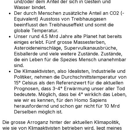
und/oder dem Anteil der sich in Gestein und
Wasser bindet.
Der durch Menschen zusätzliche Anteil an CO2 (-
Equivalent) Ausstoss von Treibhausgasen
beeinflusst den Treibhauseffekt und somit die
globale Temperatur.
Unser rund 4.5 Mrd Jahre alte Planet hat bereits
einiges erlebt. Fünf grosse Massesterben,
Asteroideneinschläge, Supervulkanausbrüche,
Eisballerde und viele weitere Zustände. Zustände,
die ein Leben für die Spezies Mensch unanehmbar
sind.
Die Klimaaktivisten, also Idealisten, Industrielle und
Politiker, nehmen die Durchschnittstemperatur von
15° Celsius als den Referenzwert für die aktuellen
Prognosen, dass 3-4° Erwärmung unser aller Tod
bedeutete. Möglich, dass bei 4° wirklich das Leben,
wie wir es kennen, für den Homo Sapiens
herausfordernd und schon gar nicht für 10 Mrd
Derselben möglich ist.
Die grosse Arroganz hinter der aktuellen Klimapolitik,
wie sie von Klimaaktivisten betrieben wird, liegt meines