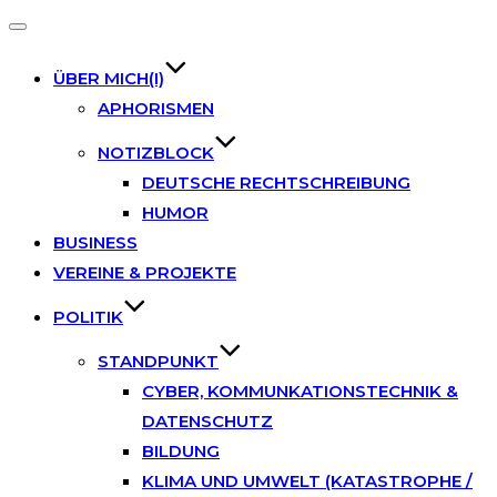
Toggle
navigation
ÜBER MICH(I)
APHORISMEN
NOTIZBLOCK
DEUTSCHE RECHTSCHREIBUNG
HUMOR
BUSINESS
VEREINE & PROJEKTE
POLITIK
STANDPUNKT
CYBER, KOMMUNKATIONSTECHNIK &
DATENSCHUTZ
BILDUNG
KLIMA UND UMWELT (KATASTROPHE /