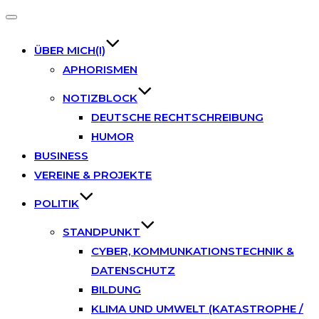
Toggle
navigation
ÜBER MICH(I)
APHORISMEN
NOTIZBLOCK
DEUTSCHE RECHTSCHREIBUNG
HUMOR
BUSINESS
VEREINE & PROJEKTE
POLITIK
STANDPUNKT
CYBER, KOMMUNKATIONSTECHNIK &
DATENSCHUTZ
BILDUNG
KLIMA UND UMWELT (KATASTROPHE /