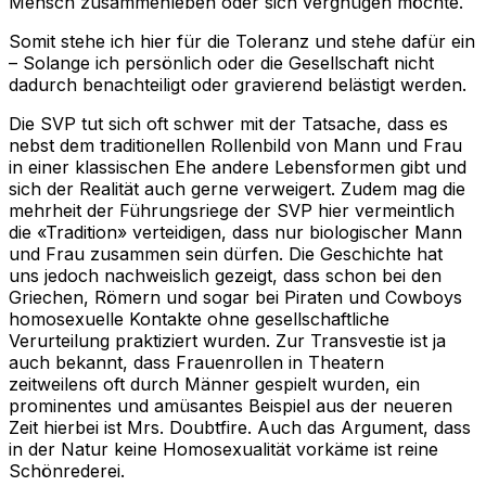
Mensch zusammenleben oder sich vergnügen möchte.
Somit stehe ich hier für die Toleranz und stehe dafür ein
– Solange ich persönlich oder die Gesellschaft nicht
dadurch benachteiligt oder gravierend belästigt werden.
Die SVP tut sich oft schwer mit der Tatsache, dass es
nebst dem traditionellen Rollenbild von Mann und Frau
in einer klassischen Ehe andere Lebensformen gibt und
sich der Realität auch gerne verweigert. Zudem mag die
mehrheit der Führungsriege der SVP hier vermeintlich
die «Tradition» verteidigen, dass nur biologischer Mann
und Frau zusammen sein dürfen. Die Geschichte hat
uns jedoch nachweislich gezeigt, dass schon bei den
Griechen, Römern und sogar bei Piraten und Cowboys
homosexuelle Kontakte ohne gesellschaftliche
Verurteilung praktiziert wurden. Zur Transvestie ist ja
auch bekannt, dass Frauenrollen in Theatern
zeitweilens oft durch Männer gespielt wurden, ein
prominentes und amüsantes Beispiel aus der neueren
Zeit hierbei ist Mrs. Doubtfire. Auch das Argument, dass
in der Natur keine Homosexualität vorkäme ist reine
Schönrederei.