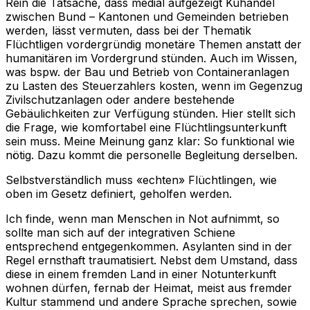
Rein die Tatsache, dass medial aufgezeigt Kuhandel
zwischen Bund – Kantonen und Gemeinden betrieben
werden, lässt vermuten, dass bei der Thematik
Flüchtligen vordergründig monetäre Themen anstatt der
humanitären im Vordergrund stünden. Auch im Wissen,
was bspw. der Bau und Betrieb von Containeranlagen
zu Lasten des Steuerzahlers kosten, wenn im Gegenzug
Zivilschutzanlagen oder andere bestehende
Gebäulichkeiten zur Verfügung stünden. Hier stellt sich
die Frage, wie komfortabel eine Flüchtlingsunterkunft
sein muss. Meine Meinung ganz klar: So funktional wie
nötig. Dazu kommt die personelle Begleitung derselben.
Selbstverständlich muss «echten» Flüchtlingen, wie
oben im Gesetz definiert, geholfen werden.
Ich finde, wenn man Menschen in Not aufnimmt, so
sollte man sich auf der integrativen Schiene
entsprechend entgegenkommen. Asylanten sind in der
Regel ernsthaft traumatisiert. Nebst dem Umstand, dass
diese in einem fremden Land in einer Notunterkunft
wohnen dürfen, fernab der Heimat, meist aus fremder
Kultur stammend und andere Sprache sprechen, sowie