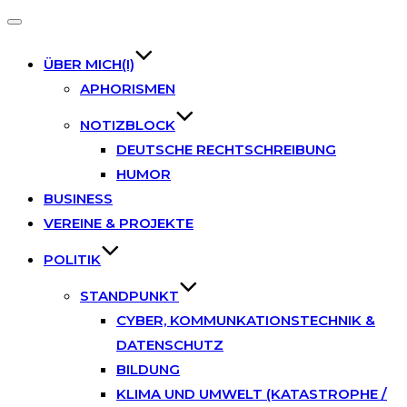
Toggle
navigation
ÜBER MICH(I)
APHORISMEN
NOTIZBLOCK
DEUTSCHE RECHTSCHREIBUNG
HUMOR
BUSINESS
VEREINE & PROJEKTE
POLITIK
STANDPUNKT
CYBER, KOMMUNKATIONSTECHNIK &
DATENSCHUTZ
BILDUNG
KLIMA UND UMWELT (KATASTROPHE /