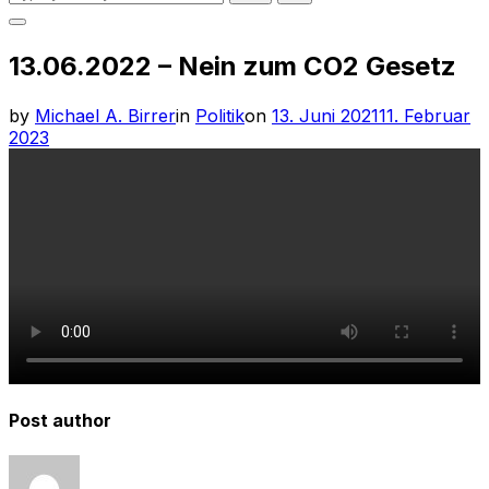
for:
Toggle
sidebar
13.06.2022 – Nein zum CO2 Gesetz
&
navigation
Posted
by
Michael A. Birrer
in
Politik
on
13. Juni 2021
11. Februar
on
2023
Post author