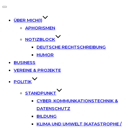
Toggle
navigation
ÜBER MICH(I)
APHORISMEN
NOTIZBLOCK
DEUTSCHE RECHTSCHREIBUNG
HUMOR
BUSINESS
VEREINE & PROJEKTE
POLITIK
STANDPUNKT
CYBER, KOMMUNKATIONSTECHNIK &
DATENSCHUTZ
BILDUNG
KLIMA UND UMWELT (KATASTROPHE /