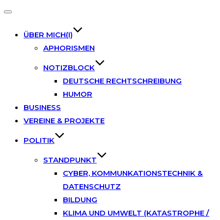
Toggle
navigation
ÜBER MICH(I)
APHORISMEN
NOTIZBLOCK
DEUTSCHE RECHTSCHREIBUNG
HUMOR
BUSINESS
VEREINE & PROJEKTE
POLITIK
STANDPUNKT
CYBER, KOMMUNKATIONSTECHNIK &
DATENSCHUTZ
BILDUNG
KLIMA UND UMWELT (KATASTROPHE /