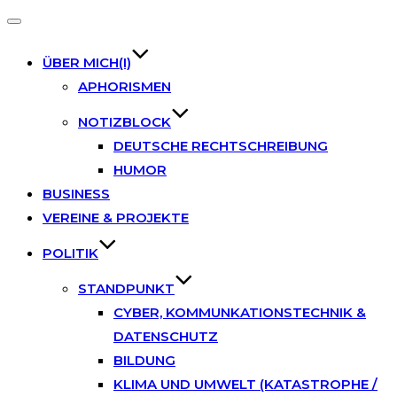
Toggle
navigation
ÜBER MICH(I)
APHORISMEN
NOTIZBLOCK
DEUTSCHE RECHTSCHREIBUNG
HUMOR
BUSINESS
VEREINE & PROJEKTE
POLITIK
STANDPUNKT
CYBER, KOMMUNKATIONSTECHNIK &
DATENSCHUTZ
BILDUNG
KLIMA UND UMWELT (KATASTROPHE /