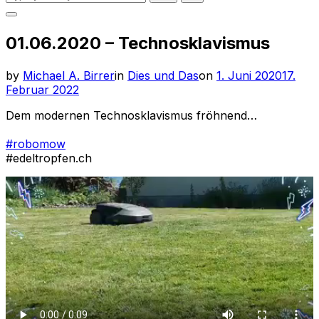
for:
Toggle
sidebar
01.06.2020 – Technosklavismus
&
navigation
Posted
by
Michael A. Birrer
in
Dies und Das
on
1. Juni 2020
17.
on
Februar 2022
Dem modernen Technosklavismus fröhnend…
#robomow
#edeltropfen.ch