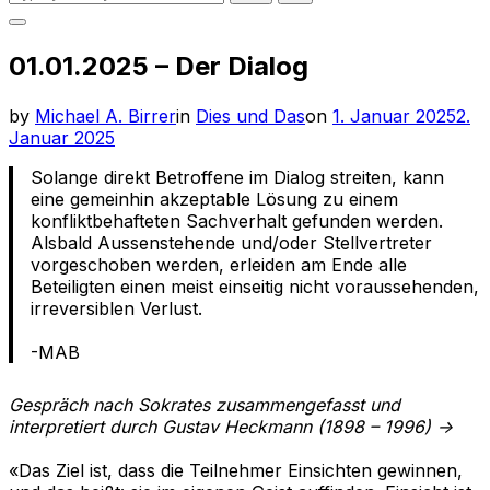
for:
Toggle
sidebar
01.01.2025 – Der Dialog
&
navigation
Posted
by
Michael A. Birrer
in
Dies und Das
on
1. Januar 2025
2.
on
Januar 2025
Solange direkt Betroffene im Dialog streiten, kann
eine gemeinhin akzeptable Lösung zu einem
konfliktbehafteten Sachverhalt gefunden werden.
Alsbald Aussenstehende und/oder Stellvertreter
vorgeschoben werden, erleiden am Ende alle
Beteiligten einen meist einseitig nicht voraussehenden,
irreversiblen Verlust.
-MAB
Gespräch nach Sokrates zusammengefasst und
interpretiert durch Gustav Heckmann (1898 – 1996) ->
«Das Ziel ist, dass die Teilnehmer Einsichten gewinnen,