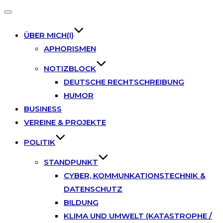
Toggle
navigation
ÜBER MICH(I)
APHORISMEN
NOTIZBLOCK
DEUTSCHE RECHTSCHREIBUNG
HUMOR
BUSINESS
VEREINE & PROJEKTE
POLITIK
STANDPUNKT
CYBER, KOMMUNKATIONSTECHNIK &
DATENSCHUTZ
BILDUNG
KLIMA UND UMWELT (KATASTROPHE /