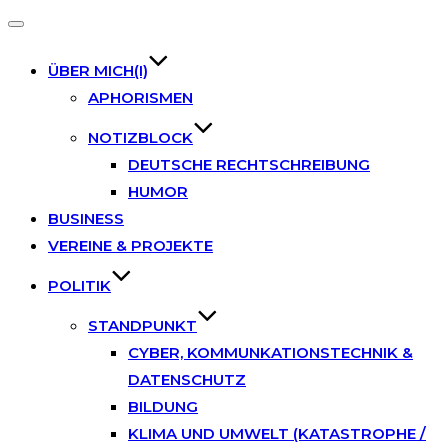
Toggle
navigation
ÜBER MICH(I)
APHORISMEN
NOTIZBLOCK
DEUTSCHE RECHTSCHREIBUNG
HUMOR
BUSINESS
VEREINE & PROJEKTE
POLITIK
STANDPUNKT
CYBER, KOMMUNKATIONSTECHNIK &
DATENSCHUTZ
BILDUNG
KLIMA UND UMWELT (KATASTROPHE /