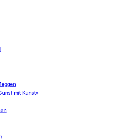
l
 Meggen
Gunst mit Kunst»
nen
h