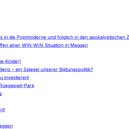
s in die Postmoderne und folglich in den apokalyptischen Ze
affen einer WIN-WIN Situation in Meggen
ie Kinder)
ienz – ein Spiegel unserer Bildungspolitik?
u investieren!
üeggiswil-Park
z
rt!
Meggen