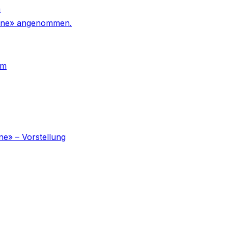
n
 Urne» angenommen.
um
ne» – Vorstellung