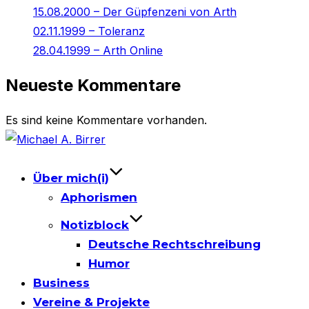
15.08.2000 – Der Güpfenzeni von Arth
02.11.1999 – Toleranz
28.04.1999 – Arth Online
Neueste Kommentare
Es sind keine Kommentare vorhanden.
Skip
to
content
Über mich(i)
Aphorismen
Notizblock
Deutsche Rechtschreibung
Humor
Business
Vereine & Projekte