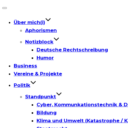
Toggle
navigation
Über mich(i)
Aphorismen
Notizblock
Deutsche Rechtschreibung
Humor
Business
Vereine & Projekte
Politik
Standpunkt
Cyber, Kommunkationstechnik & D
Bildung
Klima und Umwelt (Katastrophe / K