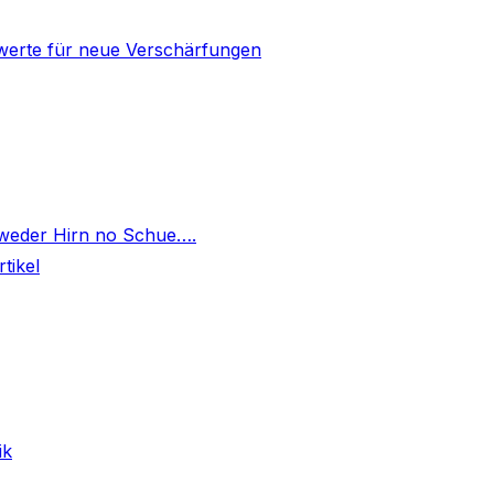
mwerte für neue Verschärfungen
]
 weder Hirn no Schue….
tikel
ik