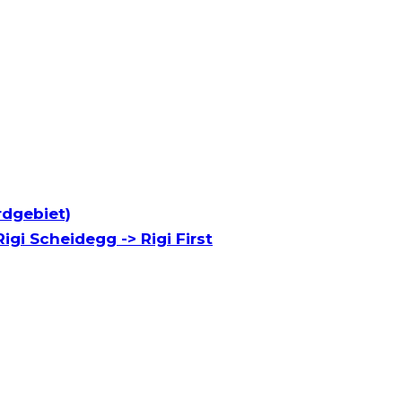
rdgebiet)
igi Scheidegg -> Rigi First