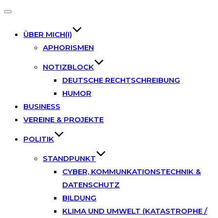
Toggle
navigation
ÜBER MICH(I)
APHORISMEN
NOTIZBLOCK
DEUTSCHE RECHTSCHREIBUNG
HUMOR
BUSINESS
VEREINE & PROJEKTE
POLITIK
STANDPUNKT
CYBER, KOMMUNKATIONSTECHNIK &
DATENSCHUTZ
BILDUNG
KLIMA UND UMWELT (KATASTROPHE /