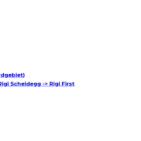
rdgebiet)
igi Scheidegg -> Rigi First