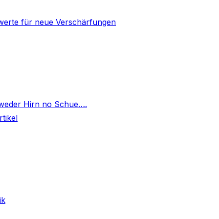
mwerte für neue Verschärfungen
]
 weder Hirn no Schue….
tikel
ik