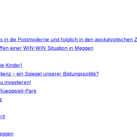
s in die Postmoderne und folglich in den apokalyptischen Ze
affen einer WIN-WIN Situation in Meggen
ie Kinder)
ienz – ein Spiegel unserer Bildungspolitik?
u investieren!
üeggiswil-Park
z
rt!
Meggen