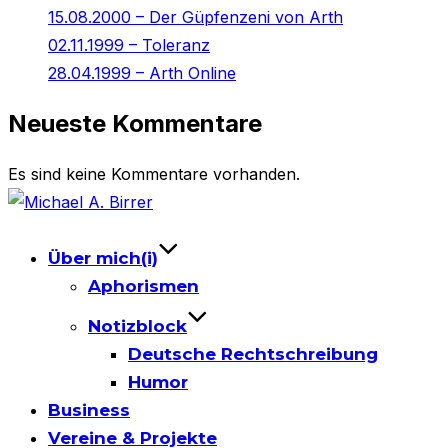
15.08.2000 – Der Güpfenzeni von Arth
02.11.1999 – Toleranz
28.04.1999 – Arth Online
Neueste Kommentare
Es sind keine Kommentare vorhanden.
Skip
to
content
Über mich(i)
Aphorismen
Notizblock
Deutsche Rechtschreibung
Humor
Business
Vereine & Projekte