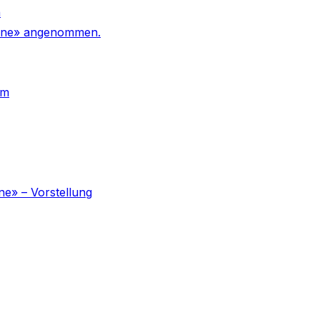
n
 Urne» angenommen.
um
ne» – Vorstellung