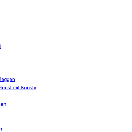
l
 Meggen
Gunst mit Kunst»
nen
h