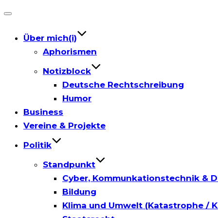
Toggle
navigation
Über mich(i)
Aphorismen
Notizblock
Deutsche Rechtschreibung
Humor
Business
Vereine & Projekte
Politik
Standpunkt
Cyber, Kommunkationstechnik & D
Bildung
Klima und Umwelt (Katastrophe / K