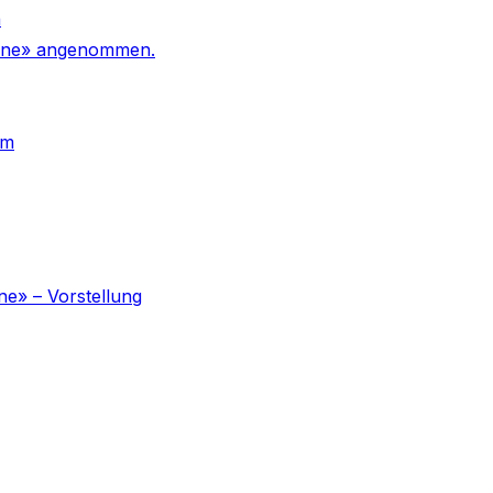
n
 Urne» angenommen.
um
ne» – Vorstellung