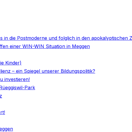
s in die Postmoderne und folglich in den apokalyptischen Ze
affen einer WIN-WIN Situation in Meggen
ie Kinder)
ienz – ein Spiegel unserer Bildungspolitik?
u investieren!
üeggiswil-Park
z
rt!
Meggen