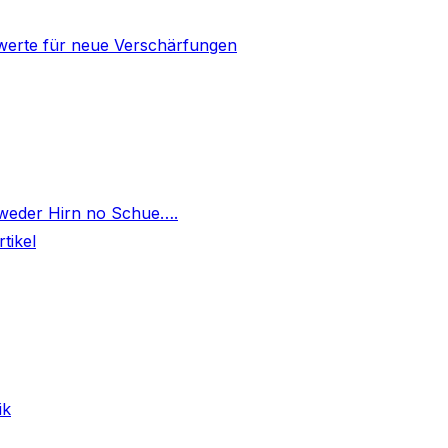
mwerte für neue Verschärfungen
]
 weder Hirn no Schue….
tikel
ik