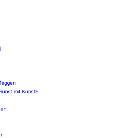
l
 Meggen
Gunst mit Kunst»
nen
h