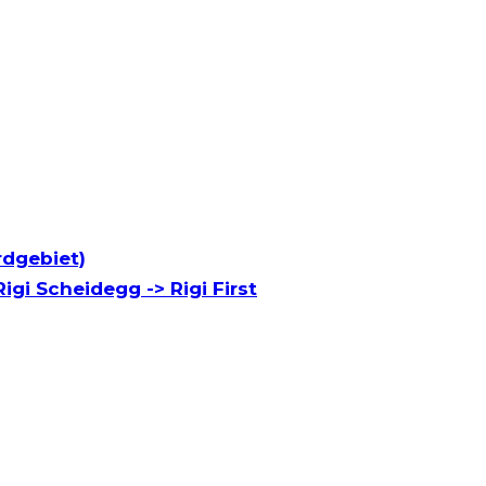
rdgebiet)
igi Scheidegg -> Rigi First