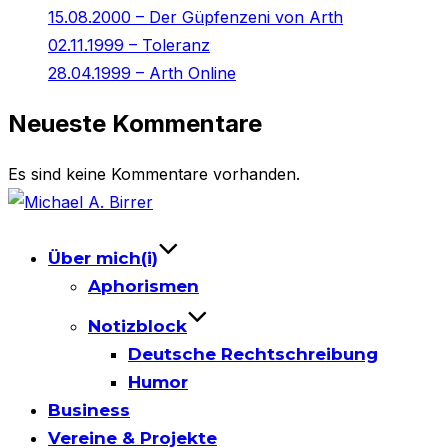
15.08.2000 – Der Güpfenzeni von Arth
02.11.1999 – Toleranz
28.04.1999 – Arth Online
Neueste Kommentare
Es sind keine Kommentare vorhanden.
Skip
to
content
Über mich(i)
Aphorismen
Notizblock
Deutsche Rechtschreibung
Humor
Business
Vereine & Projekte