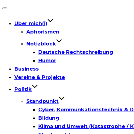
Toggle
navigation
Über mich(i)
Aphorismen
Notizblock
Deutsche Rechtschreibung
Humor
Business
Vereine & Projekte
Politik
Standpunkt
Cyber, Kommunkationstechnik & D
Bildung
Klima und Umwelt (Katastrophe / K