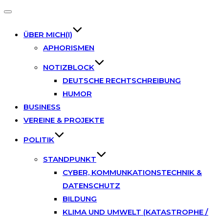
Toggle
navigation
ÜBER MICH(I)
APHORISMEN
NOTIZBLOCK
DEUTSCHE RECHTSCHREIBUNG
HUMOR
BUSINESS
VEREINE & PROJEKTE
POLITIK
STANDPUNKT
CYBER, KOMMUNKATIONSTECHNIK &
DATENSCHUTZ
BILDUNG
KLIMA UND UMWELT (KATASTROPHE /