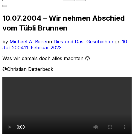
for:
Toggle
sidebar
10.07.2004 – Wir nehmen Abschied
&
navigation
vom Tübli Brunnen
Post
by
Michael A. Birrer
in
Dies und Das
,
Geschichten
on
10.
on
Juli 2004
11. Februar 2023
Was wir damals doch alles machten 🙂
@Christian Detterbeck