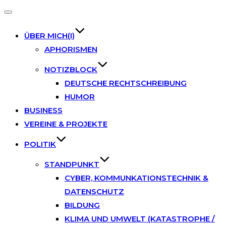
Toggle
navigation
ÜBER MICH(I)
APHORISMEN
NOTIZBLOCK
DEUTSCHE RECHTSCHREIBUNG
HUMOR
BUSINESS
VEREINE & PROJEKTE
POLITIK
STANDPUNKT
CYBER, KOMMUNKATIONSTECHNIK &
DATENSCHUTZ
BILDUNG
KLIMA UND UMWELT (KATASTROPHE /