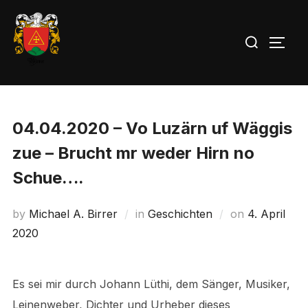
Skip
to
Search
TOGG
content
for:
04.04.2020 – Vo Luzärn uf Wäggis
zue – Brucht mr weder Hirn no
Schue….
Posted
by
Michael A. Birrer
in
Geschichten
on
4. April
on
2020
Es sei mir durch Johann Lüthi, dem Sänger, Musiker,
Leinenweber, Dichter und Urheber dieses