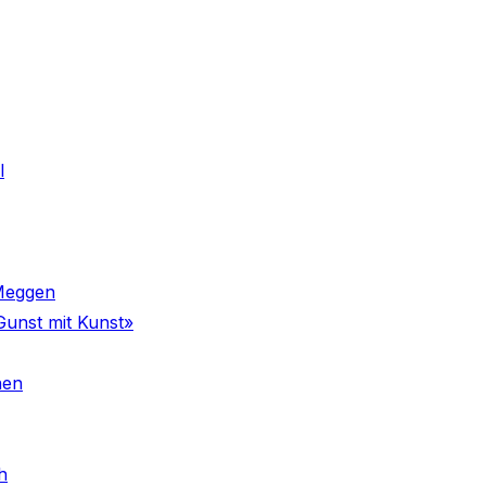
l
 Meggen
Gunst mit Kunst»
nen
h