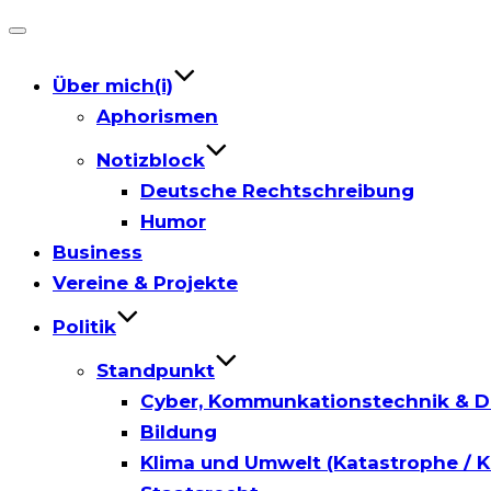
Toggle
navigation
Über mich(i)
Aphorismen
Notizblock
Deutsche Rechtschreibung
Humor
Business
Vereine & Projekte
Politik
Standpunkt
Cyber, Kommunkationstechnik & D
Bildung
Klima und Umwelt (Katastrophe / K