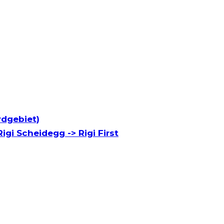
rdgebiet)
igi Scheidegg -> Rigi First