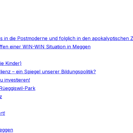
s in die Postmoderne und folglich in den apokalyptischen Ze
affen einer WIN-WIN Situation in Meggen
ie Kinder)
ienz – ein Spiegel unserer Bildungspolitik?
u investieren!
üeggiswil-Park
z
rt!
Meggen