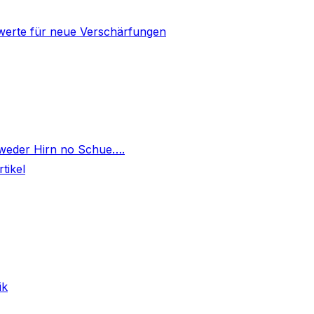
mwerte für neue Verschärfungen
]
 weder Hirn no Schue….
tikel
ik