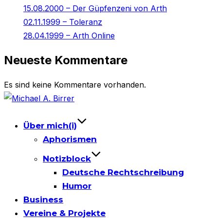
15.08.2000 – Der Güpfenzeni von Arth
02.11.1999 – Toleranz
28.04.1999 – Arth Online
Neueste Kommentare
Es sind keine Kommentare vorhanden.
Skip
to
content
Über mich(i)
Aphorismen
Notizblock
Deutsche Rechtschreibung
Humor
Business
Vereine & Projekte