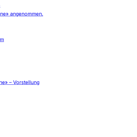
n
 Urne» angenommen.
um
ne» – Vorstellung